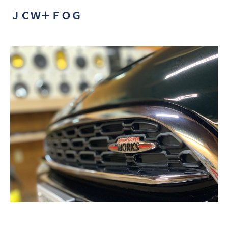
ＪＣＷ＋ＦＯＧ