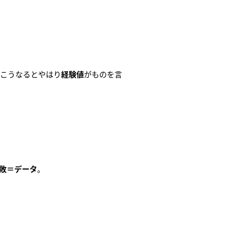
。こうなるとやはり
経験値
がものを言
敗＝データ
。