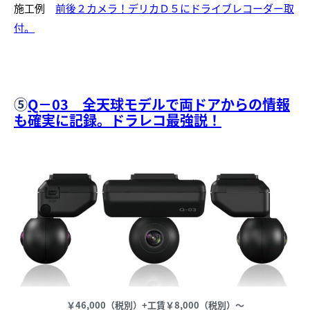
施工例
前後２カメラ！デリカＤ５にドライブレコーダー取
付。
⑤
Q－03 全天球モデルで両ドアからの情報
も確実に記録。ドラレコ最強説！
￥46,000（税別）+工賃￥8,000（税別）～