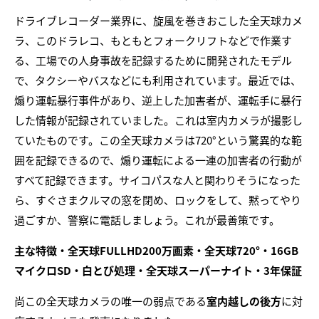
ドライブレコーダー業界に、旋風を巻きおこした全天球カメ
ラ、このドラレコ、もともとフォークリフトなどで作業す
る、工場での人身事故を記録するために開発されたモデル
で、タクシーやバスなどにも利用されています。最近では、
煽り運転暴行事件があり、逆上した加害者が、運転手に暴行
した情報が記録されていました。これは室内カメラが撮影し
ていたものです。この全天球カメラは720°という驚異的な範
囲を記録できるので、煽り運転による一連の加害者の行動が
すべて記録できます。サイコパスな人と関わりそうになった
ら、すぐさまクルマの窓を閉め、ロックをして、黙ってやり
過ごすか、警察に電話しましょう。これが最善策です。
主な特徴・全天球FULLHD200万画素・全天球720°・16GB
マイクロSD・白とび処理・全天球スーパーナイト・3年保証
尚この全天球カメラの唯一の弱点である
室内越しの後方
に対