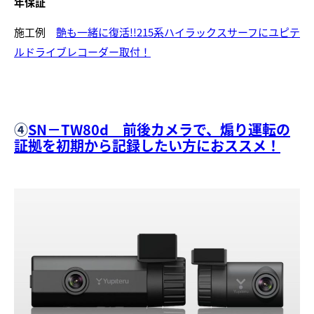
年保証
施工例
艶も一緒に復活!!215系ハイラックスサーフにユピテ
ルドライブレコーダー取付！
④
SN－TW80d 前後カメラで、煽り運転の
証拠を初期から記録したい方におススメ！