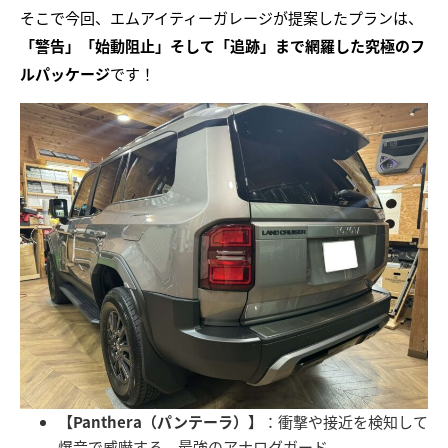
そこで今回、エムアイティーガレージが提案したプランは、
「警告」「始動阻止」そして「追跡」まで網羅した究極のフ
ルパッケージ
です！
【Panthera（パンテーラ）】
：衝撃や接近を検知して
爆音で威嚇する、最強のアナログガード。