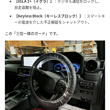
【IGLA 2+（イグラ）】
：デジタル通信をロックし、
自走盗難を阻止。
【Keyless Block（キーレスブロック）】
：スマートキ
ーの電波を介した不正解錠をシャットアウト。
この「三位一体のガード」です。