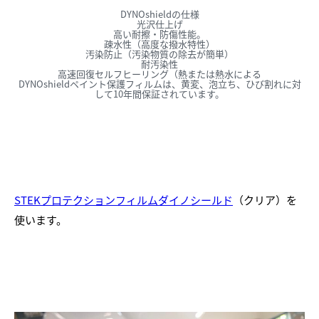
DYNOshieldの仕様
光沢仕上げ
高い耐擦・防傷性能。
疎水性（高度な撥水特性）
汚染防止（汚染物質の除去が簡単）
耐汚染性
高速回復セルフヒーリング（熱または熱水による
DYNOshieldペイント保護フィルムは、黄変、泡立ち、ひび割れに対
して10年間保証されています。
STEKプロテクションフィルムダイノシールド
（クリア）を
使います。