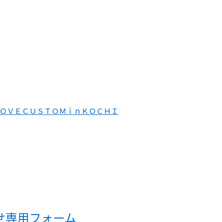
ＯＶＥＣＵＳＴＯＭｉｎＫＯＣＨＩ
せ専用フォーム