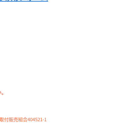
い。
付販売組合404521-1