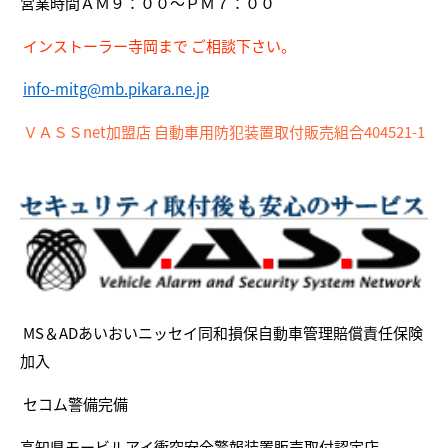
営業時間ＡＭ９：００～ＰＭ７：００
インストーラー寺岡まで ご相談下さい。
info-mitg@mb.pikara.ne.jp
ＶＡＳＳnet加盟店 自動車用防犯装置取付販売組合404521-1
MS＆ADあいおいニッセイ同和損保自動車管理賠償責任保険
加入
セコム警備完備
高知県モービルアイ衝突安全警報装置販売取付認定店