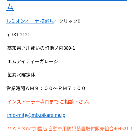
ム
ルミオンオーナ 様必見
←クリック!!
〒781-2121
高知県吾川郡いの町池ノ内389-1
エムアイティーガレージ
毎週水曜定休
営業時間ＡＭ９：００～ＰＭ７：００
インストーラー寺岡まで ご相談下さい。
info-mitg@mb.pikara.ne.jp
ＶＡＳＳnet加盟店 自動車用防犯装置取付販売組合404521-1