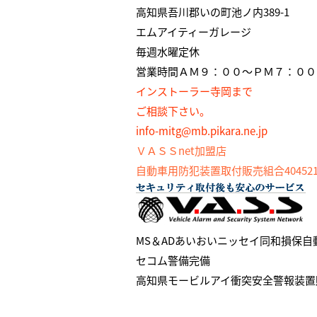
高知県吾川郡いの町池ノ内389-1
エムアイティーガレージ
毎週水曜定休
営業時間ＡＭ９：００～ＰＭ７：００
インストーラー寺岡まで
ご相談下さい。
info-mitg@mb.pikara.ne.jp
ＶＡＳＳnet加盟店
自動車用防犯装置取付販売組合404521
MS＆ADあいおいニッセイ同和損保
セコム警備完備
高知県モービルアイ衝突安全警報装置