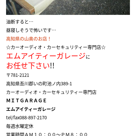
油断すると…
昼寝しそうで怖いです…
高知県の山奥のお店！
☆カーオーディオ・カーセキュリティー専門店☆
エムアイティーガレージ
に
お任せ下さい
!!
〒781-2121
高知県吾川郡いの町池ノ内389-1
カーオーディオ・カーセキュリティー専門店
ＭＩＴＧＡＲＡＧＥ
エムアイティーガレージ
tel/fax088-897-2170
毎週水曜定休
営業時間ＡＭ１０：００～ＰＭ８：００